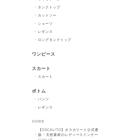
タンクトップ
カットソー
ショーツ
レギンス
ロングタンクトップ
ワンピース
スカート
スカート
ボトム
パンツ
レギンス
GUIDE
【OSCALITO】オスカリート公式通
販 - 天然素材のレディースインナー
について