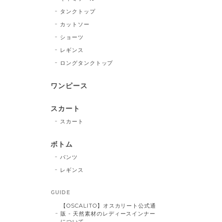
タンクトップ
カットソー
ショーツ
レギンス
ロングタンクトップ
ワンピース
スカート
スカート
ボトム
パンツ
レギンス
GUIDE
【OSCALITO】オスカリート公式通
販 - 天然素材のレディースインナー
について