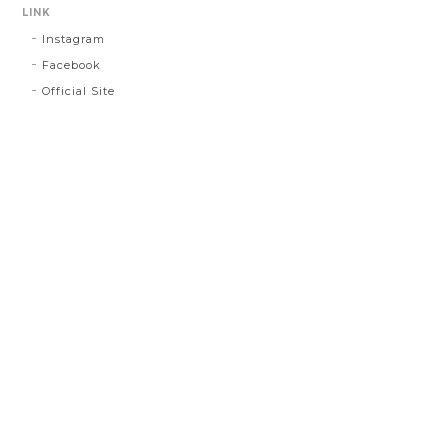
LINK
Instagram
Facebook
Official Site
プライバシーポリシー
特定商取引法に基づく表記
©【OSCALITO】オスカリート公式通販 - 天然素材のレディースインナー