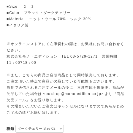
■Size ２ ３
■Color ブラック・ダークチェリー
■Material ニット：ウール 70% シルク 30%
■イタリア製
※オンラインストアにて在庫切れの際は、お気軽にお問い合わせく
ださい。
株式会社モノ・エディション TEL 03-5729-1271 営業時間
11：00?18：00
※また、こちらの商品は店頭商品として同時販売しております。
ご注文頂いた時点で商品が欠品している可能性もございます。
自動で送信されるご注文メールの後に、再度在庫を確認後、商品が
欠品していた場合は <
ec.shop@mono-edition.co.jp
> より『商品
欠品メール』をお送り致します。
その場合いただいたご注文はキャンセルになりますのであらかじめ
ご了承のほどお願い致します。
種類