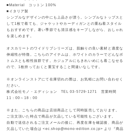
■Material コットン 100%
■イタリア製
シンプルなデザインの中にも上品さが漂う。シンプルなトップスと
して1枚で着ても、ジャケットやカーディガンとの重ね着スタイル
もおすすめです。暑い季節でも清涼感をキープしながら、おしゃれ
を楽しめます。
オスカリートのワイドリブシリーズは、肌触りの良い素材と適度な
伸縮性が特徴。こちらのアイテムは、ホワイトのカラーでどんなボ
トムスとも相性抜群です。カジュアルにもきれいめにも着こなせる
ので、1枚持っておくと重宝すること間違いなしです。
※オンラインストアにて在庫切れの際は、お気軽にお問い合わせく
ださい。
株式会社モノ・エディション TEL 03-5729-1271 営業時間
11：00～18：00
※また、こちらの商品は店頭商品として同時販売しております。
ご注文頂いた時点で商品が欠品している可能性もございます。
自動で送信されるご注文メールの後に、再度在庫を確認後、商品が
欠品していた場合は <
ec.shop@mono-edition.co.jp
> より『商品