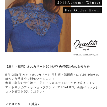
2019AW
【玉川・福岡】オスカリート
先行受注会のお知らせ
5
13
2019
月
日(月)から＜オスカリート
玉川店・福岡店＞にて
秋冬の
新作先行受注会を開催いたします！
素肌に馴染む着心地と、美しいシルエットにこだわり続けるイタリ
OSCALITO
ア・トリノのファッションブランド『
』の新作コレクシ
ョンをぜひお試しください♪
＜オスカリート
玉川店＞